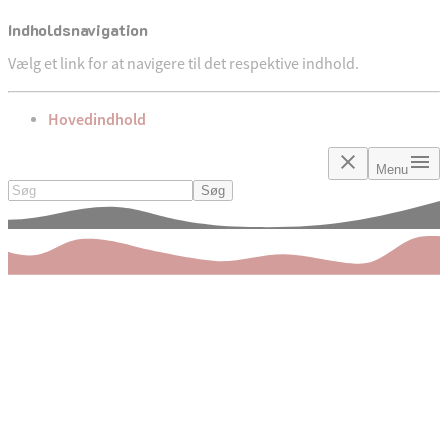
Indholdsnavigation
Vælg et link for at navigere til det respektive indhold.
gå til
Hovedindhold
Menu
Søg
Søg