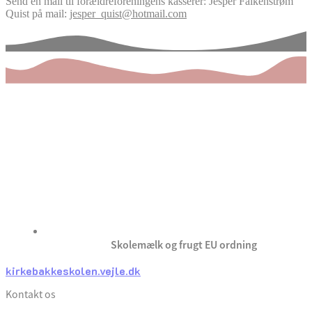
Send en mail til forældreforeningens kasserer: Jesper Falkenstrøm
Quist på mail:
jesper_quist@hotmail.com
Skolemælk og frugt EU ordning
kirkebakkeskolen.vejle.dk
Kontakt os