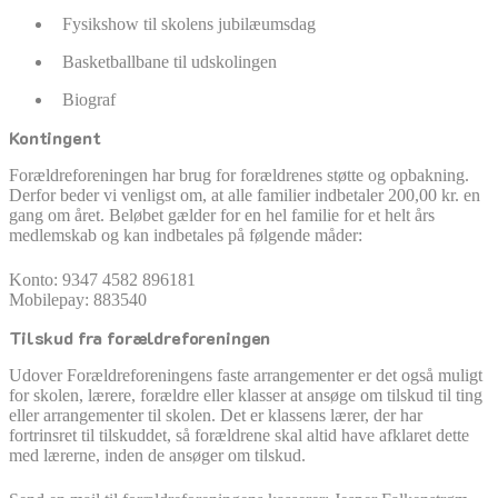
Fysikshow til skolens jubilæumsdag
Basketballbane til udskolingen
Biograf
Kontingent
Forældreforeningen har brug for forældrenes støtte og opbakning.
Derfor beder vi venligst om, at alle familier indbetaler 200,00 kr. en
gang om året. Beløbet gælder for en hel familie for et helt års
medlemskab og kan indbetales på følgende måder:
Konto: 9347 4582 896181
Mobilepay: 883540
Tilskud fra forældreforeningen
Udover Forældreforeningens faste arrangementer er det også muligt
for skolen, lærere, forældre eller klasser at ansøge om tilskud til ting
eller arrangementer til skolen. Det er klassens lærer, der har
fortrinsret til tilskuddet, så forældrene skal altid have afklaret dette
med lærerne, inden de ansøger om tilskud.