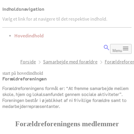
Indholdsnavigation
Vælg et link for at navigere til det respektive indhold.
gå til
Hovedindhold
Menu
Forside
Samarbejde med forældre
Forældrefore
start på hovedindhold
Forældreforeningen
senest opdateret 13. maj 2026
Forældreforeningens formål er: “At fremme samarbejde mellem
skole, hjem og lokalsamfundet gennem sociale aktiviteter”.
Foreningen består i øjeblikket af ni frivillige forældre samt to
medarbejderrepræsentanter.
Forældreforeningens medlemmer