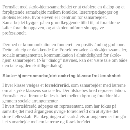
Formålet med skole-hjem-samarbejdet er at etablere en dialog og et
forpligtende samarbejde mellem forældre, lærere/pædagoger og
skolens ledelse, hvor eleven er i centrum for samarbejdet.
Samarbejdet bygger på en grundlæggende tillid til, at forældrene
løfter forældreopgaven, og at skolen udfører sin opgave
professionelt.
Dermed er kommunikationen funderet i en positiv ånd og god tone.
Dette princip er dækkende for: Forældremøder, skole-hjem-samtaler,
sociale arrangementer, kommunikation i almindelighed for skole-
hjem-samarbejdet. (Når ”dialog” nævnes, kan der være tale om både
den talte og den skriftlige dialog).
Skole-hjem-samarbejdet omkring klassefællesskabet
I hver klasse vælges et
forældreråd
, som samarbejder med lærerne
om at styrke klassens sociale liv. Der tilstræbes bred repræsentation.
Formålet er at fremme fællesskabet mellem børn og forældre bl.a.
gennem sociale arrangementer.
I hvert forældreråd udpeges en repræsentant, som har fokus på
samarbejdet med årgangens øvrige forældreråd om at styrke det
store fællesskab. Planlægningen af skoleårets arrangementer foregår
i et samarbejde mellem lærerne og forældrerådet.