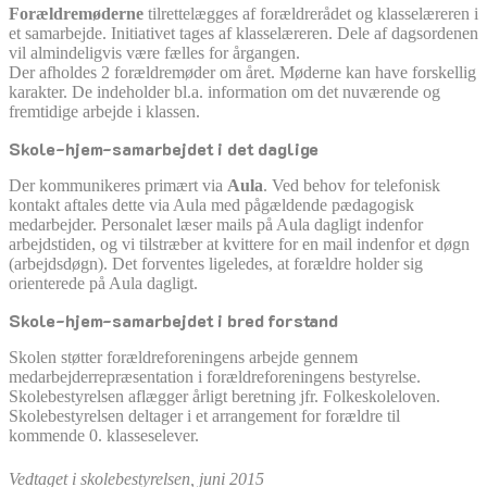
Forældremøderne
tilrettelægges af forældrerådet og klasselæreren i
et samarbejde. Initiativet tages af klasselæreren. Dele af dagsordenen
vil almindeligvis være fælles for årgangen.
Der afholdes 2 forældremøder om året. Møderne kan have forskellig
karakter. De indeholder bl.a. information om det nuværende og
fremtidige arbejde i klassen.
Skole-hjem-samarbejdet i det daglige
Der kommunikeres primært via
Aula
. Ved behov for telefonisk
kontakt aftales dette via Aula med pågældende pædagogisk
medarbejder. Personalet læser mails på Aula dagligt indenfor
arbejdstiden, og vi tilstræber at kvittere for en mail indenfor et døgn
(arbejdsdøgn). Det forventes ligeledes, at forældre holder sig
orienterede på Aula dagligt.
Skole-hjem-samarbejdet i bred forstand
Skolen støtter forældreforeningens arbejde gennem
medarbejderrepræsentation i forældreforeningens bestyrelse.
Skolebestyrelsen aflægger årligt beretning jfr. Folkeskoleloven.
Skolebestyrelsen deltager i et arrangement for forældre til
kommende 0. klasseselever.
Vedtaget i skolebestyrelsen, juni 2015