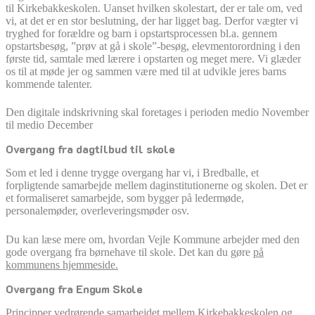
til Kirkebakkeskolen. Uanset hvilken skolestart, der er tale om, ved
vi, at det er en stor beslutning, der har ligget bag. Derfor vægter vi
tryghed for forældre og barn i opstartsprocessen bl.a. gennem
opstartsbesøg, ”prøv at gå i skole”-besøg, elevmentorordning i den
første tid, samtale med lærere i opstarten og meget mere. Vi glæder
os til at møde jer og sammen være med til at udvikle jeres barns
kommende talenter.
Den digitale indskrivning skal foretages i perioden medio November
til medio December
Overgang fra dagtilbud til skole
Som et led i denne trygge overgang har vi, i Bredballe, et
forpligtende samarbejde mellem daginstitutionerne og skolen. Det er
et formaliseret samarbejde, som bygger på ledermøde,
personalemøder, overleveringsmøder osv.
Du kan læse mere om, hvordan Vejle Kommune arbejder med den
gode overgang fra børnehave til skole. Det kan du gøre
på
kommunens hjemmeside.
Overgang fra Engum Skole
Principper vedrørende samarbejdet mellem Kirkebakkeskolen og