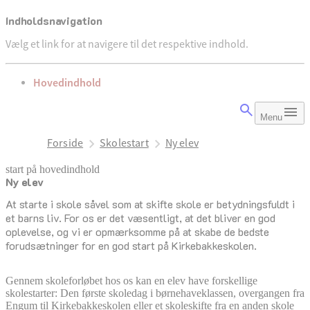
Indholdsnavigation
Vælg et link for at navigere til det respektive indhold.
gå til
Hovedindhold
Menu
Forside
Skolestart
Ny elev
start på hovedindhold
Ny elev
senest opdateret 8. december 2025
At starte i skole såvel som at skifte skole er betydningsfuldt i
et barns liv. For os er det væsentligt, at det bliver en god
oplevelse, og vi er opmærksomme på at skabe de bedste
forudsætninger for en god start på Kirkebakkeskolen.
Gennem skoleforløbet hos os kan en elev have forskellige
skolestarter: Den første skoledag i børnehaveklassen, overgangen fra
Engum til Kirkebakkeskolen eller et skoleskifte fra en anden skole