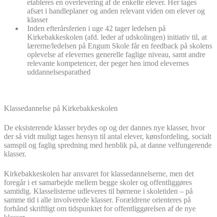
etableres en overlevering af de enkelte elever. Her tages
afsæt i handleplaner og anden relevant viden om elever og
klasser
Inden efterårsferien i uge 42 tager ledelsen på
Kirkebakkeskolen (afd. leder af udskolingen) initiativ til, at
lærerne/ledelsen på Engum Skole får en feedback på skolens
oplevelse af elevernes generelle faglige niveau, samt andre
relevante kompetencer, der peger hen imod elevernes
uddannelsesparathed
Klassedannelse på Kirkebakkeskolen
De eksisterende klasser brydes op og der dannes nye klasser, hvor
der så vidt muligt tages hensyn til antal elever, kønsfordeling, socialt
samspil og faglig spredning med henblik på, at danne velfungerende
klasser.
Kirkebakkeskolen har ansvaret for klassedannelserne, men det
foregår i et samarbejde mellem begge skoler og offentliggøres
samtidig. Klasselisterne udleveres til børnene i skoletiden – på
samme tid i alle involverede klasser. Forældrene orienteres på
forhånd skriftligt om tidspunktet for offentliggørelsen af de nye