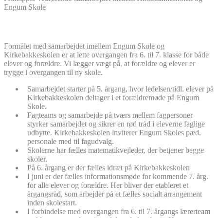
Engum Skole
Formålet med samarbejdet imellem Engum Skole og
Kirkebakkeskolen er at lette overgangen fra 6. til 7. klasse for både
elever og forældre. Vi lægger vægt på, at forældre og elever er
trygge i overgangen til ny skole.
Samarbejdet starter på 5. årgang, hvor ledelsen/tidl. elever på
Kirkebakkeskolen deltager i et forældremøde på Engum
Skole.
Fagteams og samarbejde på tværs mellem fagpersoner
styrker samarbejdet og sikrer en rød tråd i eleverne faglige
udbytte. Kirkebakkeskolen inviterer Engum Skoles pæd.
personale med til fagudvalg.
Skolerne har fælles matematikvejleder, der betjener begge
skoler.
På 6. årgang er der fælles idræt på Kirkebakkeskolen
I juni er der fælles informationsmøde for kommende 7. årg.
for alle elever og forældre. Her bliver der etableret et
årgangsråd, som arbejder på et fælles socialt arrangement
inden skolestart.
I forbindelse med overgangen fra 6. til 7. årgangs lærerteam